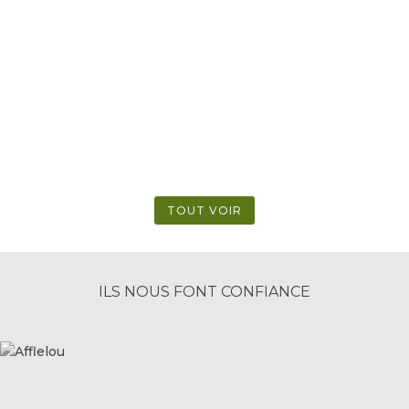
Livrer un programme immobilier mixte
(logements en étages, surfaces commerciales
en rez-de-chaussée) est une réussite
technique. Pourtant, pour de nombreux
promoteurs privés et fonciers, la transition vers
la phase d’exploitation peut s'avérer complexe.
Voir des...
TOUT VOIR
ILS NOUS FONT CONFIANCE