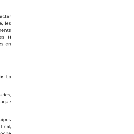
ecter
é, les
ments
mes,
H
es en
ie
. La
udes,
haque
uipes
inal,
roche