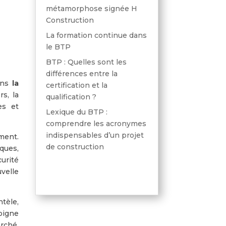
métamorphose signée H
Construction
La formation continue dans
le BTP
BTP : Quelles sont les
différences entre la
dans
la
certification et la
s, la
qualification ?
es et
Lexique du BTP :
comprendre les acronymes
indispensables d’un projet
ment.
de construction
ques,
curité
uvelle
tèle,
oigne
rché,