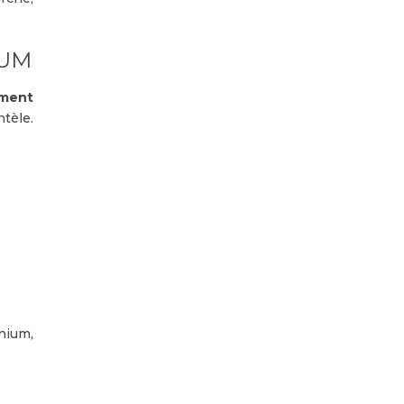
IUM
ment
tèle.
nium,