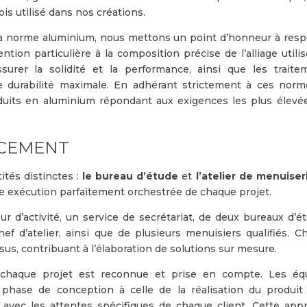
ois utilisé dans nos créations.
 la norme aluminium, nous mettons un point d’honneur à resp
ntion particulière à la composition précise de l’alliage utilis
urer la solidité et la performance, ainsi que les traite
ne durabilité maximale. En adhérant strictement à ces nor
duits en aluminium répondant aux exigences les plus élevé
NCEMENT
ités distinctes :
le bureau d’étude
et
l’atelier de menuiser
e exécution parfaitement orchestrée de chaque projet.
r d’activité, un service de secrétariat, de deux bureaux d’ét
ef d’atelier, ainsi que de plusieurs menuisiers qualifiés. C
us, contribuant à l’élaboration de solutions sur mesure.
e chaque projet est reconnue et prise en compte. Les éq
a phase de conception à celle de la réalisation du produit f
avec les attentes spécifiques de chaque client. Cette app