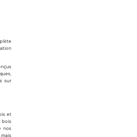
plète
ation
onçus
ques,
s sur
ois et
 bois
e nos
, mais