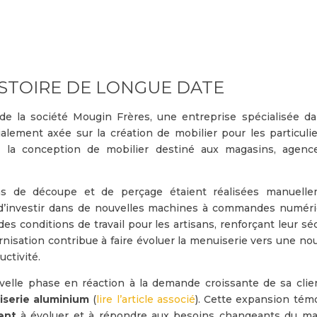
ISTOIRE DE LONGUE DATE
n de la société Mougin Frères, une entreprise spécialisée 
alement axée sur la création de mobilier pour les particulier
 la conception de mobilier destiné aux magasins, agenc
ns de découpe et de perçage étaient réalisées manuelle
d’investir dans de nouvelles machines à commandes numéri
 des conditions de travail pour les artisans, renforçant leur sé
rnisation contribue à faire évoluer la menuiserie vers une no
ctivité.
velle phase en réaction à la demande croissante de sa clien
iserie aluminium
(
lire l’article associé
). Cette expansion tém
ent
à évoluer et à répondre aux besoins changeants du ma