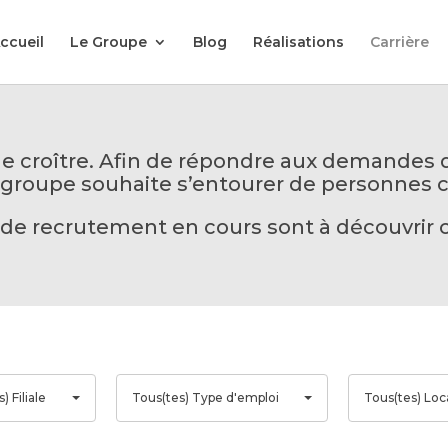
ccueil
Le Groupe
Blog
Réalisations
Carrière
e croître. Afin de répondre aux demandes d
le groupe souhaite s’entourer de personnes
 de recrutement en cours sont à découvrir 
T
T
) Filiale
Tous(tes) Type d'emploi
Tous(tes) Loc
o
o
u
u