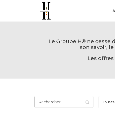
A
Le Groupe H
®
ne cesse d
son savoir, 
Les offres
R
T
Tous(tes
e
o
c
u