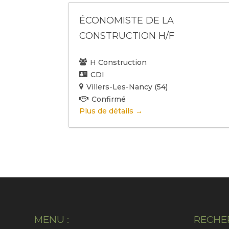
h
s
e
(
ÉCONOMISTE DE LA
r
t
CONSTRUCTION H/F
c
e
h
s
e
)
H Construction
r
F
CDI
i
Villers-Les-Nancy (54)
l
Confirmé
i
Plus de détails
a
l
e
MENU :
RECHE