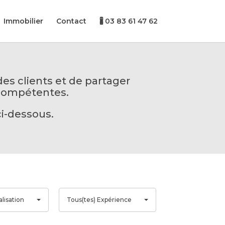
Immobilier
Contact
🖁 03 83 61 47 62
es clients et de partager
 compétentes.
ci-dessous.
T
alisation
Tous(tes) Expérience
o
u