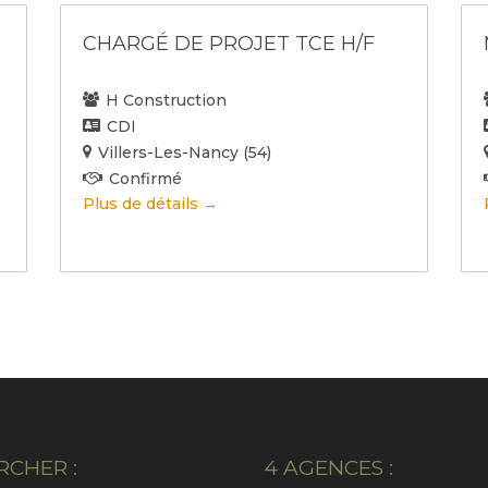
s
s
(
(
CHARGÉ DE PROJET TCE H/F
t
t
e
e
H Construction
s
s
CDI
)
)
Villers-Les-Nancy (54)
T
L
Confirmé
y
o
Plus de détails
p
c
e
a
d
l
'
i
e
s
m
a
p
t
l
i
o
o
i
n
RCHER :
4 AGENCES :