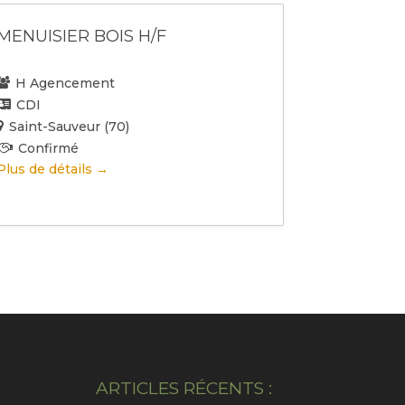
s
(
MENUISIER BOIS H/F
t
e
H Agencement
s
CDI
)
Saint-Sauveur (70)
E
Confirmé
x
Plus de détails
p
é
r
i
e
n
c
e
ARTICLES RÉCENTS :