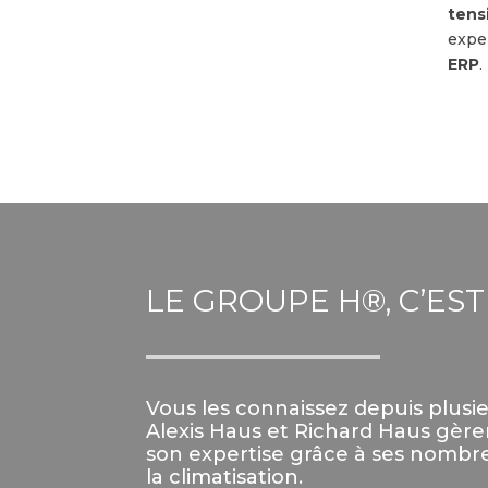
tens
expe
ERP
.
LE GROUPE H
®
, C’ES
Vous les connaissez depuis plusi
Alexis Haus et Richard Haus gère
son expertise grâce à ses nombre
la climatisation.