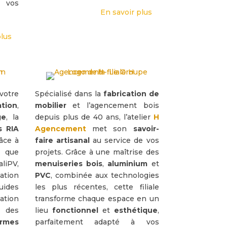
 vos
En savoir plus
plus
otre
Spécialisé dans la
fabrication de
ation
,
mobilier
et l’agencement bois
ge
, la
depuis plus de 40 ans, l’atelier
H
s RIA
Agencement
met son
savoir-
âce à
faire artisanal
au service de vos
 que
projets. Grâce à une maîtrise des
liPV,
menuiseries bois
,
aluminium
et
ation
PVC
, combinée aux technologies
ides
les plus récentes, cette filiale
ation
transforme chaque espace en un
s des
lieu
fonctionnel
et
esthétique
,
rmes
parfaitement adapté à vos