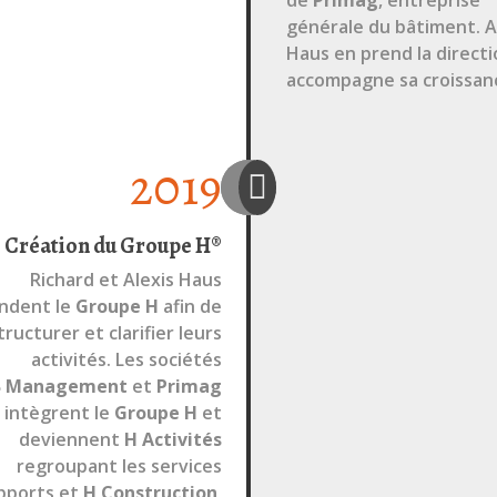
de
Primag
, entreprise
générale du bâtiment.
A
Haus en prend la directi
accompagne sa croissan
2019

Création du Groupe H®‎
Richard et Alexis Haus
ndent le
Groupe‎
H
afin de
tructurer et clarifier leurs
activités. Les sociétés
‎
Management
et
Primag
intègrent le
Groupe‎
H
et
deviennent
H
Activités
regroupant les services
pports et
H
Construction
,