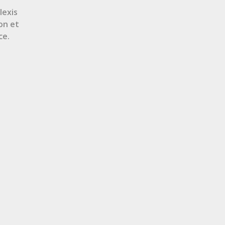
lexis
on et
ce.