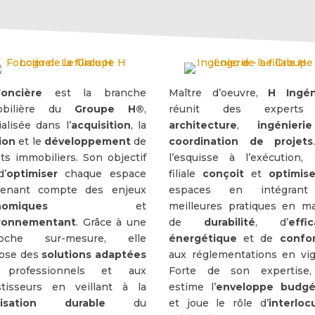
oncière
est la branche
Maître d’oeuvre,
H Ingén
obilière du
Groupe H®
,
réunit des expert
alisée dans l’
acquisition
, la
architecture
,
ingénierie
ion
et le
développement
de
coordination de projets
ets immobiliers. Son objectif
l’esquisse à l’exécution, 
d’
optimiser
chaque espace
filiale
conçoit
et
optimis
enant compte des enjeux
espaces en intégrant
nomiques
et
meilleures pratiques en ma
ronnementant
. Grâce à une
de
durabilité
, d’
effic
roche sur-mesure, elle
énergétique
et de
confo
ose des
solutions adaptées
aux réglementations en vig
 professionnels et aux
Forte de son expertise,
stisseurs en veillant à la
estime l’
enveloppe budgé
orisation durable
du
et joue le rôle d’
interloc