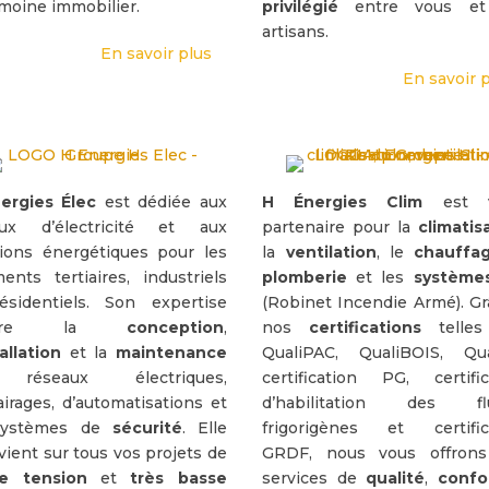
imoine immobilier.
privilégié
entre vous et
artisans.
En savoir plus
En savoir 
ergies Élec
est dédiée aux
H Énergies Clim
est v
aux d’électricité et aux
partenaire pour la
climatis
tions énergétiques pour les
la
ventilation
, le
chauffa
ments tertiaires, industriels
plomberie
et les
système
ésidentiels. Son expertise
(Robinet Incendie Armé). Gr
uvre la
conception
,
nos
certifications
telles
allation
et la
maintenance
QualiPAC, QualiBOIS, Qua
réseaux électriques,
certification PG, certific
airages, d’automatisations et
d’habilitation des flu
systèmes de
sécurité
. Elle
frigorigènes et certific
vient sur tous vos projets de
GRDF, nous vous offron
e tension
et
très basse
services de
qualité
,
confo