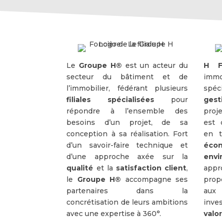
Le
Groupe H®
est un acteur du
H F
secteur du bâtiment et de
imm
l’immobilier, fédérant plusieurs
spéci
filiales spécialisées
pour
gest
répondre à l’ensemble des
proj
besoins d’un projet, de sa
est 
conception à sa réalisation. Fort
en t
d’un savoir-faire technique et
éco
d’une approche axée sur la
envi
qualité
et la
satisfaction client
,
app
le
Groupe H®
accompagne ses
prop
partenaires dans la
aux
concrétisation de leurs ambitions
inve
avec une expertise à 360°.
val