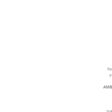
fo
s
AMB
su