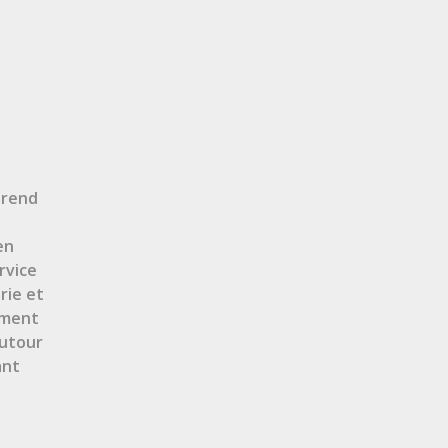
prend
en
ervice
rie et
ement
autour
ant