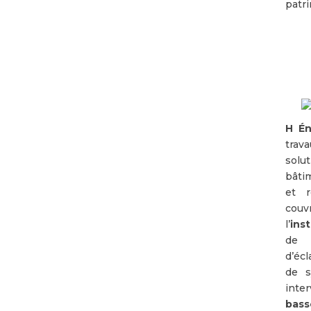
patr
H Én
trav
solu
bâti
et r
co
l’
inst
de 
d’écl
de 
inter
bass