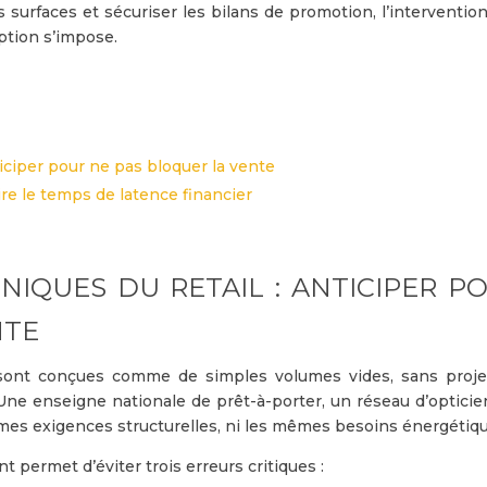
 surfaces et sécuriser les bilans de promotion, l’interventio
ption s’impose.
ticiper pour ne pas bloquer la vente
re le temps de latence financier
NIQUES DU RETAIL : ANTICIPER P
NTE
 sont conçues comme de simples volumes vides, sans proje
 Une enseigne nationale de prêt-à-porter, un réseau d’opticie
êmes exigences structurelles, ni les mêmes besoins énergétiq
t permet d’éviter trois erreurs critiques :