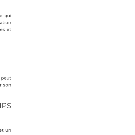
e qui
cation
es et
 peut
r son
MPS
 et un