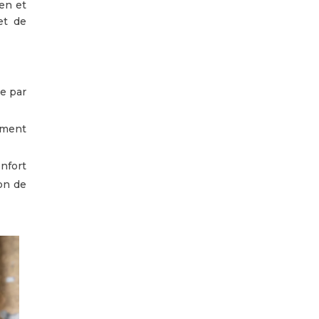
ien et
et de
e par
ement
nfort
ion de