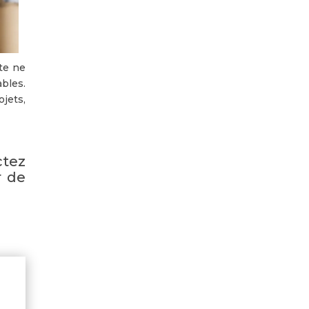
te ne
ables.
jets,
tez
r de