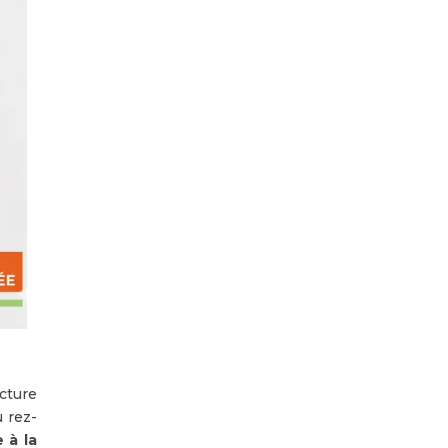
ucture
 rez-
 à la