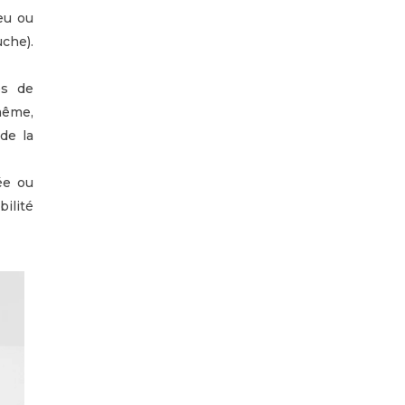
eu ou
che).
es de
même,
de la
sée ou
ilité